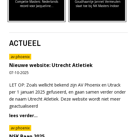
Competie Masters: Nederlands
Goudhaantje Jannet Vermeulen
record voor Jacqueline…
slaat toe bij NK Masters Indoor
ACTUEEL
av phoenix
Nieuwe website: Utrecht Atletiek
07-10-2025
LET OP: Zoals wellicht bekend zijn AV Phoenix en Utrack
per 1 januari 2025 gefuseerd, en gaan samen verder onder
de naam Utrecht Atletiek. Deze website wordt niet meer
geactualiseerd
lees verder...
av phoenix
NSK Baan 2025