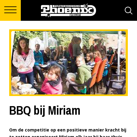
BBQ bij Miriam
Om de competitie op een positieve manier kracht bij
te zetten organiseert Miriam elk jaar bij haar thuis