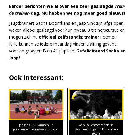
Eerder berichten we al over een zeer geslaagde
Train
de trainer
-dag. Nu hebben we nog meer goed nieuws!
Jeugdtrainers Sacha Boomkens en Jaap Vink zijn afgelopen
weken allebei geslaagd voor hun niveau 3 trainerscursus en
mogen zich nu
officieel zelfstandig trainer
noemen!
Jullie kunnen ze iedere maandag vinden training gevend
voor de groepen B en A1 pupillen.
Gefeliciteerd Sacha en
Jaap!
Ook interessant:
Jongens U12 winnen 3e
2e pupillencompetitie in
pupillencompetitiewedstrijd op…
Woerden: Jongens U12 zijn op
stoom