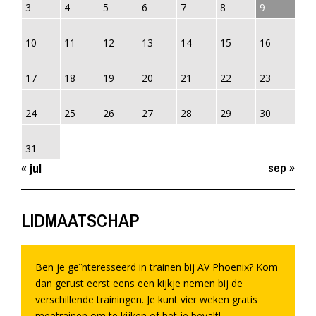
3
4
5
6
7
8
9
10
11
12
13
14
15
16
17
18
19
20
21
22
23
24
25
26
27
28
29
30
31
sep »
« jul
LIDMAATSCHAP
Ben je geïnteresseerd in trainen bij AV Phoenix? Kom
dan gerust eerst eens een kijkje nemen bij de
verschillende trainingen. Je kunt vier weken gratis
meetrainen om te kijken of het je bevalt!