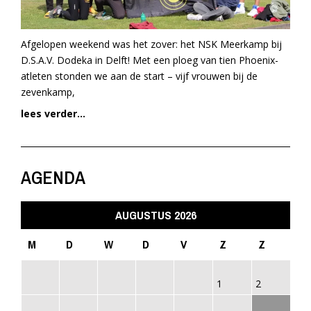
Afgelopen weekend was het zover: het NSK Meerkamp bij
D.S.A.V. Dodeka in Delft! Met een ploeg van tien Phoenix-
atleten stonden we aan de start – vijf vrouwen bij de
zevenkamp,
lees verder...
AGENDA
AUGUSTUS 2026
M
D
W
D
V
Z
Z
1
2