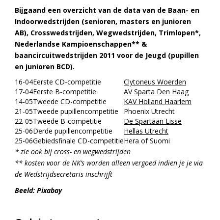
Bijgaand een overzicht van de data van de Baan- en
Indoorwedstrijden (senioren, masters en junioren
AB), Crosswedstrijden, Wegwedstrijden,
Trimlopen*,
Nederlandse Kampioenschappen** &
baancircuitwedstrijden 2011 voor de Jeugd (pupillen
en junioren BCD).
16-04
Eerste CD-competitie
Clytoneus Woerden
17-04
Eerste B-competitie
AV Sparta Den Haag
14-05
Tweede CD-competitie
KAV Holland Haarlem
21-05
Tweede pupillencompetitie
Phoenix Utrecht
22-05
Tweede B-competitie
De Spartaan Lisse
25-06
Derde pupillencompetitie
Hellas Utrecht
25-06
Gebiedsfinale CD-competitie
Hera of Suomi
* zie ook bij cross- en wegwedstrijden
** kosten voor de NK’s worden alleen vergoed indien je je via
de Wedstrijdsecretaris inschrijft
Beeld: Pixabay