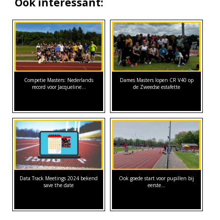
Ook interessant:
Competie Masters: Nederlands
Dames Masters lopen CR V40 op
record voor Jacqueline…
de Zweedse estafette
Data Track Meetings 2024 bekend
Ook goede start voor pupillen bij
save the date
eerste…