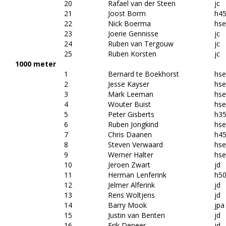
20
Rafael van der Steen
jc
21
Joost Borm
h4
22
Nick Boerma
hs
23
Joerie Gennisse
jc
24
Ruben van Tergouw
jc
25
Ruben Korsten
jc
1000 meter
1
Bernard te Boekhorst
hs
2
Jesse Kayser
hs
3
Mark Leeman
hs
4
Wouter Buist
hs
5
Peter Gisberts
h3
6
Ruben Jongkind
hs
7
Chris Daanen
h4
8
Steven Verwaard
hs
9
Werner Halter
hs
10
Jeroen Zwart
jd
11
Herman Lenferink
h5
12
Jelmer Alferink
jd
13
Rens Woltjens
jd
14
Barry Mook
jpa
15
Justin van Benten
jd
16
Erik Deneer
jd