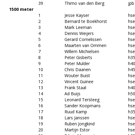
39
Thimo van den Berg
jpb
1500 meter
1
Jesse Kayser
hs
2
Bernard te Boekhorst
hs
3
Mark Leeman
hs
4
Dennis Weijers
hs
5
Gerard Cornelissen
hs
6
Maarten van Ommen
hs
7
Willem Michielsen
hs
8
Peter Gisberts
h3
9
Peter Mulder
h4
10
Chris Daanen
h4
11
Wouter Buist
hs
12
Vincent Guinee
hs
13
Frank Staal
h4
14
Ad Buijs
h5
15
Leonard Tersteeg
hs
16
Sander Koopmans
hs
17
Ruud Kamp
h3
18
Lars Janssen
hs
19
Ruben Jongkind
hs
20
Martijn Estor
hs