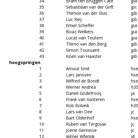
34
Bram ten Bruggen Cate
jpa
35
Sebastiaan van der Grift
jpc
36
Thimon van der Sluis
jpb
37
Luc Reij
jpb
38
Emiel Scheffer
jpa
39
Boaz Welkers
jpa
40
Lucas van Teutem
jpa
41
Thimo van den Berg
jpb
42
Simon Toussaint
jpb
43
Koen van Haaster
jpb
hoogspringen
1
Arnout Smit
hs
2
Lars Janssen
hs
3
Wilfred de Bondt
hs
4
Werner Andrea
h3
5
Daniël Godefrooij
ja
6
Frank van Gasteren
hs
7
Rob Rolvink
h3
8
Lars van Dee
jc
9
Bart Oldenhof
hs
10
Ruben van Tergouw
jc
11
Joerie Gennisse
jc
12
Jelmer Alferink
jd