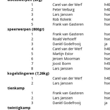
1
Carel van der Werf
h4
2
Peter Verburg
h4
3
Lars Janssen
hs
4
Rob Rolvink
hs
5
Frank van Gasteren
hs
speerwerpen (800gr)
1
Frank van Gasteren
hs
2
Roald Verhoeff
hs
3
Daniël Godefrooij
ja
4
Carel van der Werf
h4
5
Martijn Estor
hs
6
Jeroen Moorman
hs
7
Joost Borm
h4
8
Lars Janssen
hs
kogelslingeren (7,26kg)
1
Carel van der Werf
h4
2
Lars Janssen
hs
tienkamp
1
Frank van Gasteren
hs
2
Lars Janssen
hs
3
Daniël Godefrooij
ja
twintigkamp