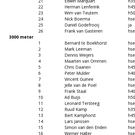
21
Edwin Marquart
h3
22
Herman Lenferink
h4
23
Wim van Teutem
h5
24
Nick Boerma
hs
25
Daniël Godefrooij
ja
26
Frank van Gasteren
hs
3000 meter
1
Bernard te Boekhorst
hs
2
Mark Leeman
hs
3
Dennis Weijers
hs
4
Maarten van Ommen
hs
5
Chris Daanen
h4
6
Peter Mulder
h4
7
Vincent Guinee
hs
8
Jelle van de Poel
hs
9
Frank Staal
h4
10
Ad Buijs
h5
11
Leonard Tersteeg
hs
12
Ruud Kamp
h3
13
Bert Kamphorst
h4
14
Lars Janssen
hs
15
Simon van den Enden
hs
16
Werner Halter
hs