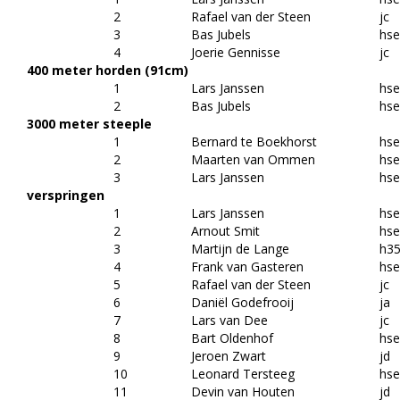
2
Rafael van der Steen
jc
3
Bas Jubels
hs
4
Joerie Gennisse
jc
400 meter horden (91cm)
1
Lars Janssen
hs
2
Bas Jubels
hs
3000 meter steeple
1
Bernard te Boekhorst
hs
2
Maarten van Ommen
hs
3
Lars Janssen
hs
verspringen
1
Lars Janssen
hs
2
Arnout Smit
hs
3
Martijn de Lange
h3
4
Frank van Gasteren
hs
5
Rafael van der Steen
jc
6
Daniël Godefrooij
ja
7
Lars van Dee
jc
8
Bart Oldenhof
hs
9
Jeroen Zwart
jd
10
Leonard Tersteeg
hs
11
Devin van Houten
jd