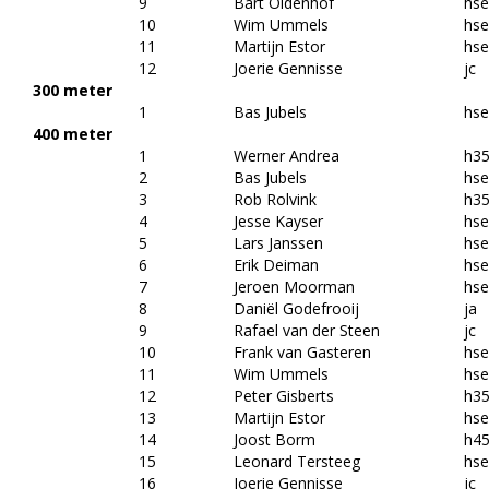
9
Bart Oldenhof
hs
10
Wim Ummels
hs
11
Martijn Estor
hs
12
Joerie Gennisse
jc
300 meter
1
Bas Jubels
hs
400 meter
1
Werner Andrea
h3
2
Bas Jubels
hs
3
Rob Rolvink
h3
4
Jesse Kayser
hs
5
Lars Janssen
hs
6
Erik Deiman
hs
7
Jeroen Moorman
hs
8
Daniël Godefrooij
ja
9
Rafael van der Steen
jc
10
Frank van Gasteren
hs
11
Wim Ummels
hs
12
Peter Gisberts
h3
13
Martijn Estor
hs
14
Joost Borm
h4
15
Leonard Tersteeg
hs
16
Joerie Gennisse
jc