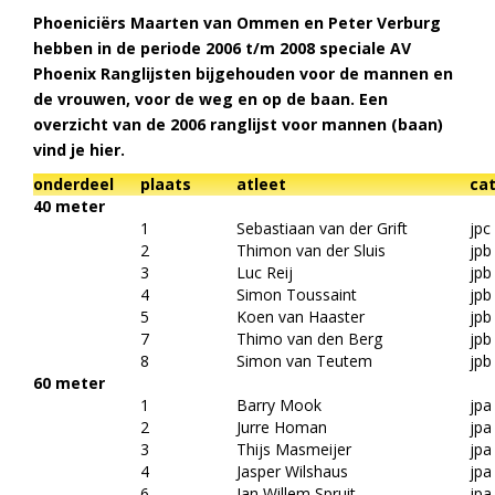
Phoeniciërs Maarten van Ommen en Peter Verburg
hebben in de periode 2006 t/m 2008 speciale AV
Phoenix Ranglijsten bijgehouden voor de mannen en
de vrouwen, voor de weg en op de baan. Een
overzicht van de 2006 ranglijst voor mannen (baan)
vind je hier.
onderdeel
plaats
atleet
cat
40 meter
1
Sebastiaan van der Grift
jpc
2
Thimon van der Sluis
jpb
3
Luc Reij
jpb
4
Simon Toussaint
jpb
5
Koen van Haaster
jpb
7
Thimo van den Berg
jpb
8
Simon van Teutem
jpb
60 meter
1
Barry Mook
jpa
2
Jurre Homan
jpa
3
Thijs Masmeijer
jpa
4
Jasper Wilshaus
jpa
6
Jan Willem Spruit
jpa