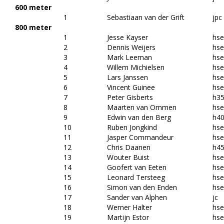
600 meter
1
Sebastiaan van der Grift
jpc
800 meter
1
Jesse Kayser
hs
2
Dennis Weijers
hs
3
Mark Leeman
hs
4
Willem Michielsen
hs
5
Lars Janssen
hs
6
Vincent Guinee
hs
7
Peter Gisberts
h3
8
Maarten van Ommen
hs
9
Edwin van den Berg
h4
10
Ruben Jongkind
hs
11
Jasper Commandeur
hs
12
Chris Daanen
h4
13
Wouter Buist
hs
14
Goofert van Eeten
hs
15
Leonard Tersteeg
hs
16
Simon van den Enden
hs
17
Sander van Alphen
jc
18
Werner Halter
hs
19
Martijn Estor
hs