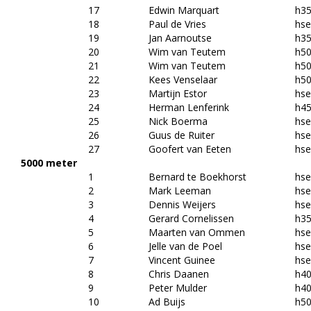
17
Edwin Marquart
h3
18
Paul de Vries
hs
19
Jan Aarnoutse
h3
20
Wim van Teutem
h5
21
Wim van Teutem
h5
22
Kees Venselaar
h5
23
Martijn Estor
hs
24
Herman Lenferink
h4
25
Nick Boerma
hs
26
Guus de Ruiter
hs
27
Goofert van Eeten
hs
5000 meter
1
Bernard te Boekhorst
hs
2
Mark Leeman
hs
3
Dennis Weijers
hs
4
Gerard Cornelissen
h3
5
Maarten van Ommen
hs
6
Jelle van de Poel
hs
7
Vincent Guinee
hs
8
Chris Daanen
h4
9
Peter Mulder
h4
10
Ad Buijs
h5