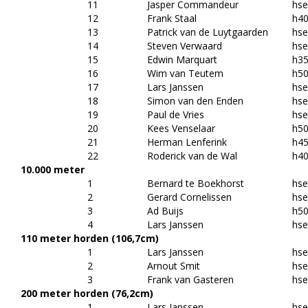
11
Jasper Commandeur
hs
12
Frank Staal
h4
13
Patrick van de Luytgaarden
hs
14
Steven Verwaard
hs
15
Edwin Marquart
h3
16
Wim van Teutem
h5
17
Lars Janssen
hs
18
Simon van den Enden
hs
19
Paul de Vries
hs
20
Kees Venselaar
h5
21
Herman Lenferink
h4
22
Roderick van de Wal
h4
10.000 meter
1
Bernard te Boekhorst
hs
2
Gerard Cornelissen
hs
3
Ad Buijs
h5
4
Lars Janssen
hs
110 meter horden (106,7cm)
1
Lars Janssen
hs
2
Arnout Smit
hs
3
Frank van Gasteren
hs
200 meter horden (76,2cm)
1
Lars Janssen
hs