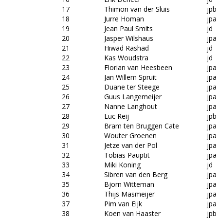
17
Thimon van der Sluis
jpb
18
Jurre Homan
jpa
19
Jean Paul Smits
jd
20
Jasper Wilshaus
jpa
21
Hiwad Rashad
jd
22
Kas Woudstra
jd
23
Florian van Heesbeen
jpa
24
Jan Willem Spruit
jpa
25
Duane ter Steege
jpa
26
Guus Langemeijer
jpa
27
Nanne Langhout
jpa
28
Luc Reij
jpb
29
Bram ten Bruggen Cate
jpa
30
Wouter Groenen
jpa
31
Jetze van der Pol
jpa
32
Tobias Pauptit
jpa
33
Miki Koning
jd
34
Sibren van den Berg
jpa
35
Bjorn Witteman
jpa
36
Thijs Masmeijer
jpa
37
Pim van Eijk
jpa
38
Koen van Haaster
jpb