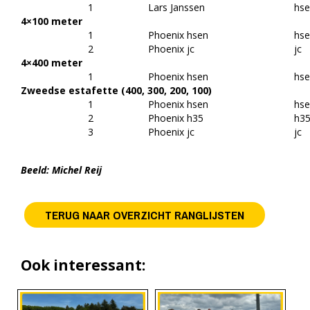
1
Lars Janssen
hs
4×100 meter
1
Phoenix hsen
hs
2
Phoenix jc
jc
4×400 meter
1
Phoenix hsen
hs
Zweedse estafette (400, 300, 200, 100)
1
Phoenix hsen
hs
2
Phoenix h35
h3
3
Phoenix jc
jc
Beeld: Michel Reij
TERUG NAAR OVERZICHT RANGLIJSTEN
Ook interessant: