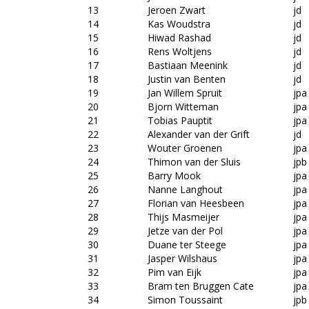
13
Jeroen Zwart
jd
14
Kas Woudstra
jd
15
Hiwad Rashad
jd
16
Rens Woltjens
jd
17
Bastiaan Meenink
jd
18
Justin van Benten
jd
19
Jan Willem Spruit
jpa
20
Bjorn Witteman
jpa
21
Tobias Pauptit
jpa
22
Alexander van der Grift
jd
23
Wouter Groenen
jpa
24
Thimon van der Sluis
jpb
25
Barry Mook
jpa
26
Nanne Langhout
jpa
27
Florian van Heesbeen
jpa
28
Thijs Masmeijer
jpa
29
Jetze van der Pol
jpa
30
Duane ter Steege
jpa
31
Jasper Wilshaus
jpa
32
Pim van Eijk
jpa
33
Bram ten Bruggen Cate
jpa
34
Simon Toussaint
jpb