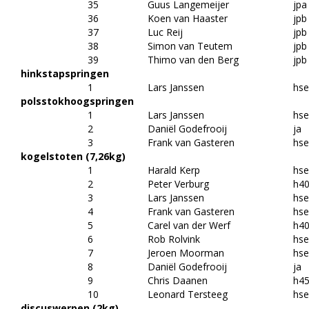
35
Guus Langemeijer
jpa
36
Koen van Haaster
jpb
37
Luc Reij
jpb
38
Simon van Teutem
jpb
39
Thimo van den Berg
jpb
hinkstapspringen
1
Lars Janssen
hs
polsstokhoogspringen
1
Lars Janssen
hs
2
Daniël Godefrooij
ja
3
Frank van Gasteren
hs
kogelstoten (7,26kg)
1
Harald Kerp
hs
2
Peter Verburg
h4
3
Lars Janssen
hs
4
Frank van Gasteren
hs
5
Carel van der Werf
h4
6
Rob Rolvink
hs
7
Jeroen Moorman
hs
8
Daniël Godefrooij
ja
9
Chris Daanen
h4
10
Leonard Tersteeg
hs
discuswerpen (2kg)