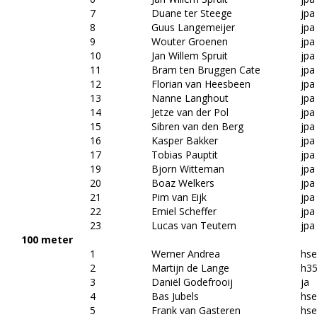
7
Duane ter Steege
jpa
8
Guus Langemeijer
jpa
9
Wouter Groenen
jpa
10
Jan Willem Spruit
jpa
11
Bram ten Bruggen Cate
jpa
12
Florian van Heesbeen
jpa
13
Nanne Langhout
jpa
14
Jetze van der Pol
jpa
15
Sibren van den Berg
jpa
16
Kasper Bakker
jpa
17
Tobias Pauptit
jpa
19
Bjorn Witteman
jpa
20
Boaz Welkers
jpa
21
Pim van Eijk
jpa
22
Emiel Scheffer
jpa
23
Lucas van Teutem
jpa
100 meter
1
Werner Andrea
hs
2
Martijn de Lange
h3
3
Daniël Godefrooij
ja
4
Bas Jubels
hs
5
Frank van Gasteren
hs