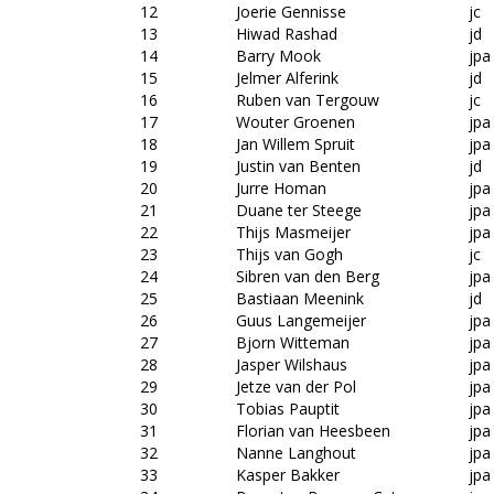
12
Joerie Gennisse
jc
13
Hiwad Rashad
jd
14
Barry Mook
jpa
15
Jelmer Alferink
jd
16
Ruben van Tergouw
jc
17
Wouter Groenen
jpa
18
Jan Willem Spruit
jpa
19
Justin van Benten
jd
20
Jurre Homan
jpa
21
Duane ter Steege
jpa
22
Thijs Masmeijer
jpa
23
Thijs van Gogh
jc
24
Sibren van den Berg
jpa
25
Bastiaan Meenink
jd
26
Guus Langemeijer
jpa
27
Bjorn Witteman
jpa
28
Jasper Wilshaus
jpa
29
Jetze van der Pol
jpa
30
Tobias Pauptit
jpa
31
Florian van Heesbeen
jpa
32
Nanne Langhout
jpa
33
Kasper Bakker
jpa