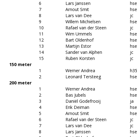
6
Lars Janssen
hs
7
Arnout Smit
hs
8
Lars van Dee
jc
9
Willem Michielsen
hs
10
Rafael van der Steen
jc
11
Wim Ummels
hs
12
Bart Oldenhof
hs
13
Martijn Estor
hs
14
Sander van Alphen
jc
15
Ruben Korsten
jc
150 meter
1
Werner Andrea
h3
2
Leonard Tersteeg
hs
200 meter
1
Werner Andrea
hs
2
Bas Jubels
hs
3
Daniël Godefrooij
ja
4
Erik Deiman
hs
5
Arnout Smit
hs
6
Rafael van der Steen
jc
7
Lars van Dee
jc
8
Lars Janssen
hs