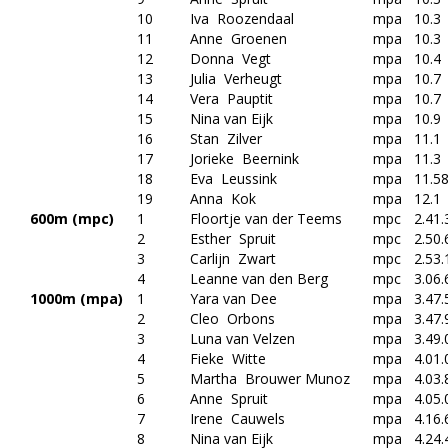
10
Iva Roozendaal
mpa
10.3
11
Anne Groenen
mpa
10.3
12
Donna Vegt
mpa
10.4
13
Julia Verheugt
mpa
10.7
14
Vera Pauptit
mpa
10.7
15
Nina van Eijk
mpa
10.9
16
Stan Zilver
mpa
11.1
17
Jorieke Beernink
mpa
11.3
18
Eva Leussink
mpa
11.5
19
Anna Kok
mpa
12.1
600m (mpc)
1
Floortje van der Teems
mpc
2.41.
2
Esther Spruit
mpc
2.50.
3
Carlijn Zwart
mpc
2.53.
4
Leanne van den Berg
mpc
3.06.
1000m (mpa)
1
Yara van Dee
mpa
3.47.
2
Cleo Orbons
mpa
3.47.
3
Luna van Velzen
mpa
3.49.
4
Fieke Witte
mpa
4.01.
5
Martha Brouwer Munoz
mpa
4.03.
6
Anne Spruit
mpa
4.05.
7
Irene Cauwels
mpa
4.16.
8
Nina van Eijk
mpa
4.24.