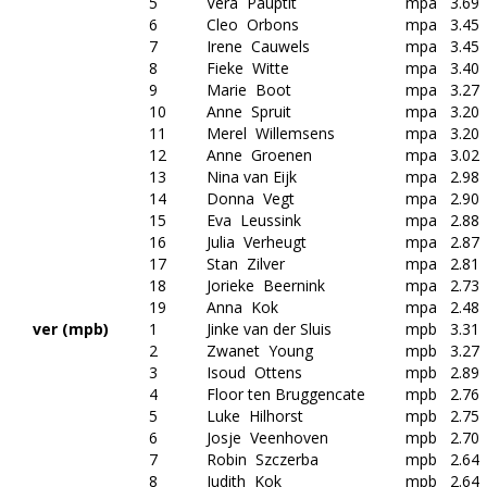
5
Vera Pauptit
mpa
3.69
6
Cleo Orbons
mpa
3.45
7
Irene Cauwels
mpa
3.45
8
Fieke Witte
mpa
3.40
9
Marie Boot
mpa
3.27
10
Anne Spruit
mpa
3.20
11
Merel Willemsens
mpa
3.20
12
Anne Groenen
mpa
3.02
13
Nina van Eijk
mpa
2.98
14
Donna Vegt
mpa
2.90
15
Eva Leussink
mpa
2.88
16
Julia Verheugt
mpa
2.87
17
Stan Zilver
mpa
2.81
18
Jorieke Beernink
mpa
2.73
19
Anna Kok
mpa
2.48
ver (mpb)
1
Jinke van der Sluis
mpb
3.31
2
Zwanet Young
mpb
3.27
3
Isoud Ottens
mpb
2.89
4
Floor ten Bruggencate
mpb
2.76
5
Luke Hilhorst
mpb
2.75
6
Josje Veenhoven
mpb
2.70
7
Robin Szczerba
mpb
2.64
8
Judith Kok
mpb
2.64