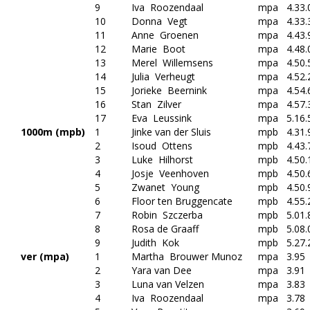
9
Iva Roozendaal
mpa
4.33.
10
Donna Vegt
mpa
4.33.
11
Anne Groenen
mpa
4.43.
12
Marie Boot
mpa
4.48.
13
Merel Willemsens
mpa
4.50.
14
Julia Verheugt
mpa
4.52.
15
Jorieke Beernink
mpa
4.54.
16
Stan Zilver
mpa
4.57.
17
Eva Leussink
mpa
5.16.
1000m (mpb)
1
Jinke van der Sluis
mpb
4.31.
2
Isoud Ottens
mpb
4.43.
3
Luke Hilhorst
mpb
4.50.
4
Josje Veenhoven
mpb
4.50.
5
Zwanet Young
mpb
4.50.
6
Floor ten Bruggencate
mpb
4.55.
7
Robin Szczerba
mpb
5.01.
8
Rosa de Graaff
mpb
5.08.
9
Judith Kok
mpb
5.27.
ver (mpa)
1
Martha Brouwer Munoz
mpa
3.95
2
Yara van Dee
mpa
3.91
3
Luna van Velzen
mpa
3.83
4
Iva Roozendaal
mpa
3.78