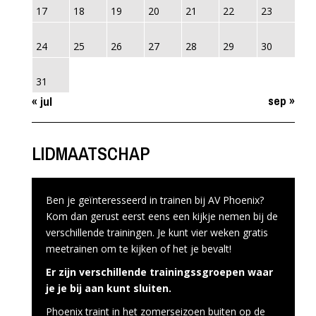
17
18
19
20
21
22
23
24
25
26
27
28
29
30
31
sep »
« jul
LIDMAATSCHAP
Ben je geïnteresseerd in trainen bij AV Phoenix?
Kom dan gerust eerst eens een kijkje nemen bij de
verschillende trainingen. Je kunt vier weken gratis
meetrainen om te kijken of het je bevalt!
Er zijn verschillende trainingssgroepen waar
je je bij aan kunt sluiten.
Phoenix traint in het zomerseizoen buiten op de