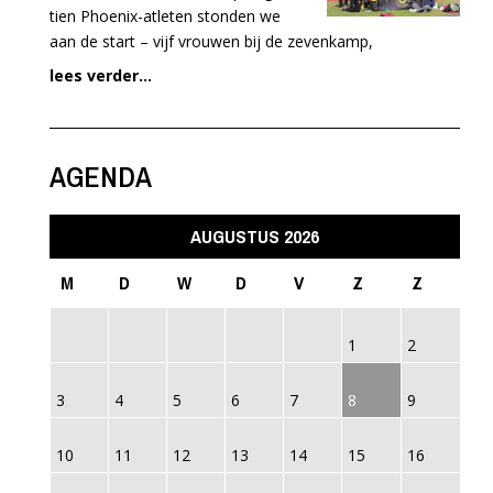
tien Phoenix-atleten stonden we
aan de start – vijf vrouwen bij de zevenkamp,
lees verder...
AGENDA
AUGUSTUS 2026
M
D
W
D
V
Z
Z
1
2
3
4
5
6
7
8
9
10
11
12
13
14
15
16