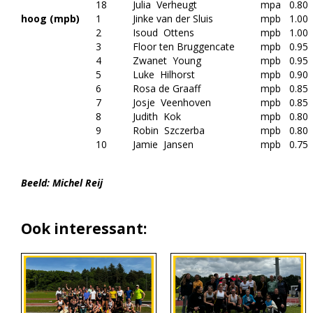
18
Julia Verheugt
mpa
0.80
hoog (mpb)
1
Jinke van der Sluis
mpb
1.00
2
Isoud Ottens
mpb
1.00
3
Floor ten Bruggencate
mpb
0.95
4
Zwanet Young
mpb
0.95
5
Luke Hilhorst
mpb
0.90
6
Rosa de Graaff
mpb
0.85
7
Josje Veenhoven
mpb
0.85
8
Judith Kok
mpb
0.80
9
Robin Szczerba
mpb
0.80
10
Jamie Jansen
mpb
0.75
Beeld: Michel Reij
Ook interessant: