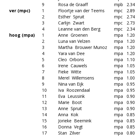
9
Rosa de Graaff
mpb
2.34
ver (mpc)
1
Floortje van der Teems
mpc
2.89
2
Esther Spruit
mpc
2.74
3
Carlijn Zwart
mpc
2.73
4
Leanne van den Berg
mpc
2.34
hoog (mpa)
1
Anne Groenen
mpa
1.20
2
Luna van Velzen
mpa
1.20
3
Martha Brouwer Munoz
mpa
1.20
4
Yara van Dee
mpa
1.20
5
Cleo Orbons
mpa
1.10
6
Irene Cauwels
mpa
1.05
7
Fieke Witte
mpa
1.05
8
Merel Willemsens
mpa
1.00
9
Nina van Eijk
mpa
0.95
10
Iva Roozendaal
mpa
0.95
11
Eva Leussink
mpa
0.90
12
Marie Boot
mpa
0.90
13
Anne Spruit
mpa
0.90
14
Anna Kok
mpa
0.85
15
Jorieke Beernink
mpa
0.85
16
Donna Vegt
mpa
0.85
17
Stan Zilver
mpa
0.80