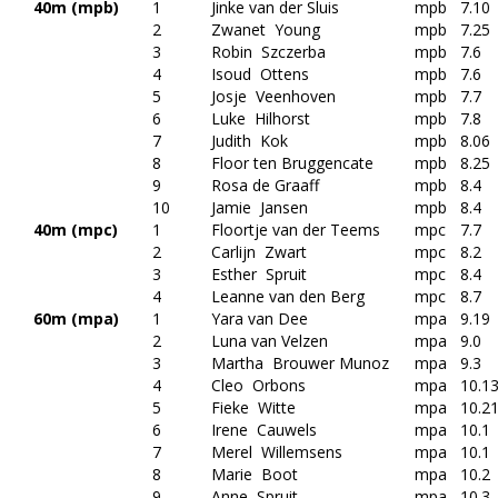
40m (mpb)
1
Jinke van der Sluis
mpb
7.10
2
Zwanet Young
mpb
7.25
3
Robin Szczerba
mpb
7.6
4
Isoud Ottens
mpb
7.6
5
Josje Veenhoven
mpb
7.7
6
Luke Hilhorst
mpb
7.8
7
Judith Kok
mpb
8.06
8
Floor ten Bruggencate
mpb
8.25
9
Rosa de Graaff
mpb
8.4
10
Jamie Jansen
mpb
8.4
40m (mpc)
1
Floortje van der Teems
mpc
7.7
2
Carlijn Zwart
mpc
8.2
3
Esther Spruit
mpc
8.4
4
Leanne van den Berg
mpc
8.7
60m (mpa)
1
Yara van Dee
mpa
9.19
2
Luna van Velzen
mpa
9.0
3
Martha Brouwer Munoz
mpa
9.3
4
Cleo Orbons
mpa
10.1
5
Fieke Witte
mpa
10.2
6
Irene Cauwels
mpa
10.1
7
Merel Willemsens
mpa
10.1
8
Marie Boot
mpa
10.2
9
Anne Spruit
mpa
10.3