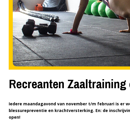
Recreanten Zaaltrainin
Iedere maandagavond van november t/m februari is er we
blessurepreventie en krachtversterking. En: de inschrijv
open!