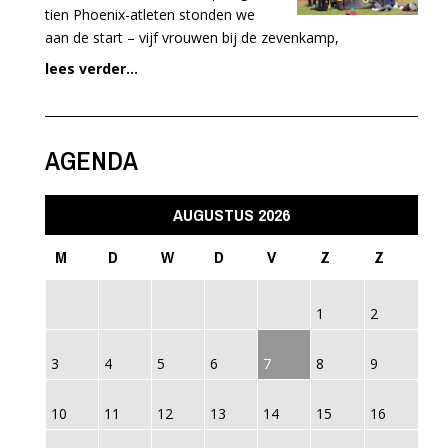
tien Phoenix-atleten stonden we
aan de start – vijf vrouwen bij de zevenkamp,
lees verder...
AGENDA
AUGUSTUS 2026
M
D
W
D
V
Z
Z
1
2
3
4
5
6
7
8
9
10
11
12
13
14
15
16