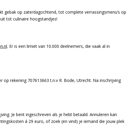
akt gebak op zaterdagochtend, tot complete verrassingsmenu’s op
it tot culinaire hoogstandjes!
n.nl
. Er is een limiet van 10.000 deelnemers, die vaak al in
 op rekening 707613663 t.n.v R. Bode, Utrecht. Na inschrijving
jving. Je bent ingeschreven als je hebt betaald. Annuleren kan
tingskosten á 29 euro, of zoek (en vind) je iemand die jouw plek