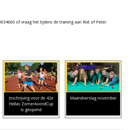
8634660 of vraag het tijdens de training aan Rixt of Peter.
Inschrijving voor de 42e
Maandverslag november
Hellas ZomerAvondCup
is geopend