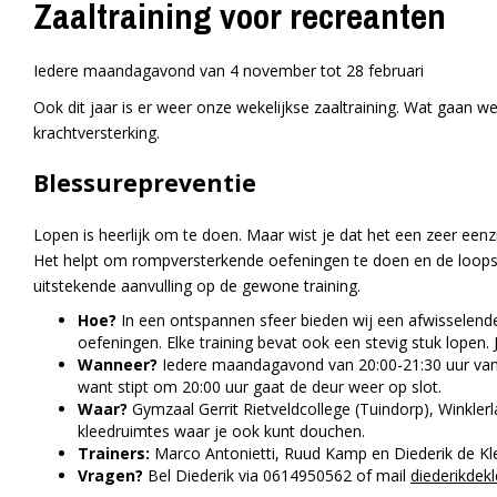
Zaaltraining voor recreanten
Iedere maandagavond van 4 november tot 28 februari
Ook dit jaar is er weer onze wekelijkse zaaltraining. Wat gaan w
krachtversterking.
Blessurepreventie
Lopen is heerlijk om te doen. Maar wist je dat het een zeer eenzi
Het helpt om rompversterkende oefeningen te doen en de loopspi
uitstekende aanvulling op de gewone training.
Hoe?
In een ontspannen sfeer bieden wij een afwisselende
oefeningen. Elke training bevat ook een stevig stuk lopen.
Wanneer?
Iedere maandagavond van 20:00-21:30 uur vana
want stipt om 20:00 uur gaat de deur weer op slot.
Waar?
Gymzaal Gerrit Rietveldcollege (Tuindorp), Winklerlaa
kleedruimtes waar je ook kunt douchen.
Trainers:
Marco Antonietti, Ruud Kamp en Diederik de Kl
Vragen?
Bel Diederik via 0614950562 of mail
diederikdek