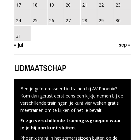
17
18
19
20
21
22
23
24
25
26
27
28
29
30
31
sep »
« jul
LIDMAATSCHAP
Ben je geïnteresseerd in trainen bij AV Phoenix?
Kom dan gerust eerst eens een kijkje nemen bij de
verschillende trainingen. Je kunt vier weken gratis
meetrainen om te kijken of het je bevalt!
Er zijn verschillende trainingssgroepen waar
je je bij aan kunt sluiten.
Phoenix traint in het zomerseizoen buiten op de