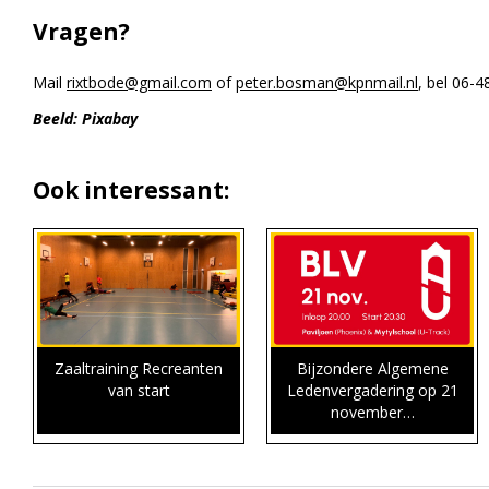
Vragen?
Mail
rixtbode@gmail.com
of
peter.bosman@kpnmail.nl
, bel 06-4
Beeld: Pixabay
Ook interessant:
Zaaltraining Recreanten
Bijzondere Algemene
van start
Ledenvergadering op 21
november…