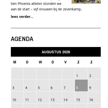
tien Phoenix-atleten stonden we
aan de start – vijf vrouwen bij de zevenkamp,
lees verder...
AGENDA
AUGUSTUS 2026
M
D
W
D
V
Z
Z
1
2
3
4
5
6
7
8
9
10
11
12
13
14
15
16