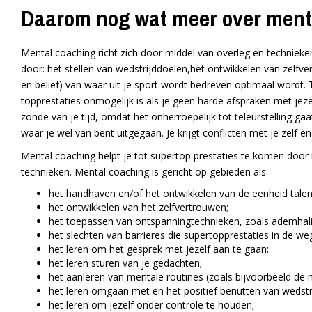
Daarom nog wat meer over ment
Mental coaching richt zich door middel van overleg en technieken
door: het stellen van wedstrijddoelen,het ontwikkelen van zelfv
en belief) van waar uit je sport wordt bedreven optimaal wordt.
topprestaties onmogelijk is als je geen harde afspraken met jeze
zonde van je tijd, omdat het onherroepelijk tot teleurstelling gaa
waar je wel van bent uitgegaan. Je krijgt conflicten met je zelf e
Mental coaching helpt je tot supertop prestaties te komen door
technieken. Mental coaching is gericht op gebieden als:
het handhaven en/of het ontwikkelen van de eenheid talent,
het ontwikkelen van het zelfvertrouwen;
het toepassen van ontspanningtechnieken, zoals ademhali
het slechten van barrieres die supertopprestaties in de weg 
het leren om het gesprek met jezelf aan te gaan;
het leren sturen van je gedachten;
het aanleren van mentale routines (zoals bijvoorbeeld de
het leren omgaan met en het positief benutten van wedstr
het leren om jezelf onder controle te houden;