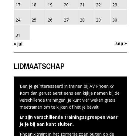
17
18
19
20
21
22
23
24
25
26
27
28
29
30
31
sep »
« jul
LIDMAATSCHAP
Ben je geïnteresseerd in trainen bij AV Phoenix?
Kom dan gerust eerst eens een kijkje nemen bij de
verschillende trainingen. Je kunt vier weken gratis
meetrainen om te kijken of het je bevalt!
Er zijn verschillende trainingssgroepen waar
je je bij aan kunt sluiten.
Phoenix traint in het zomerseizoen buiten op de