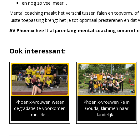
en nog zo veel meer…
Mental coaching maakt het verschil tussen falen en topvorm, of 
juiste toepassing brengt het je tot optimaal presterenen en dat w
AV Phoenix heeft al jarenlang mental coaching omarmt 
Ook interessant:
Phoenix-vrouwen weten
Phoenix-vrouwen 7e in
degradatie te voorkomen
Gouda, klimmen naar
met 4e…
landelijk…