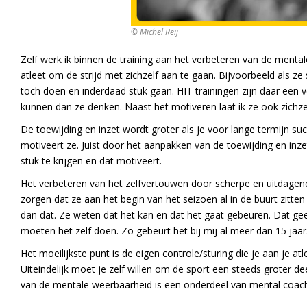
© Michel Reij
Zelf werk ik binnen de training aan het verbeteren van de menta
atleet om de strijd met zichzelf aan te gaan. Bijvoorbeeld als z
toch doen en inderdaad stuk gaan. HIT trainingen zijn daar een v
kunnen dan ze denken. Naast het motiveren laat ik ze ook zichz
De toewijding en inzet wordt groter als je voor lange termijn succ
motiveert ze. Juist door het aanpakken van de toewijding en inz
stuk te krijgen en dat motiveert.
Het verbeteren van het zelfvertouwen door scherpe en uitdagende
zorgen dat ze aan het begin van het seizoen al in de buurt zitten
dan dat. Ze weten dat het kan en dat het gaat gebeuren. Dat geeft 
moeten het zelf doen. Zo gebeurt het bij mij al meer dan 15 jaar
Het moeilijkste punt is de eigen controle/sturing die je aan je at
Uiteindelijk moet je zelf willen om de sport een steeds groter de
van de mentale weerbaarheid is een onderdeel van mental coach