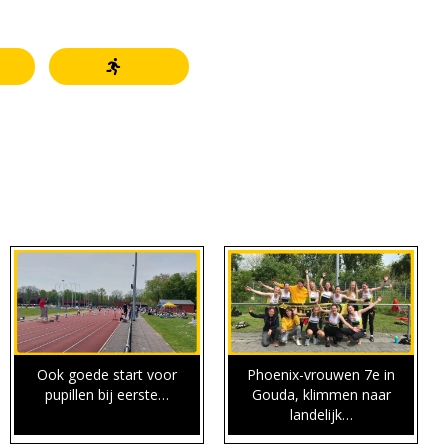
Ook goede start voor
Phoenix-vrouwen 7e in
pupillen bij eerste…
Gouda, klimmen naar
landelijk…