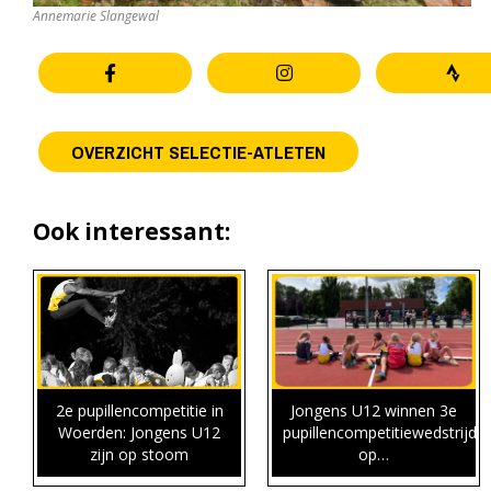
Annemarie Slangewal
OVERZICHT SELECTIE-ATLETEN
Ook interessant:
2e pupillencompetitie in
Jongens U12 winnen 3e
Woerden: Jongens U12
pupillencompetitiewedstrijd
zijn op stoom
op…