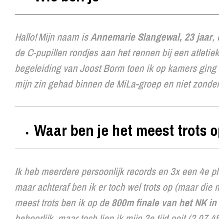
Hallo! Mijn naam is
Annemarie Slangewal, 23 jaar
,
de C-pupillen rondjes aan het rennen bij een atlet
begeleiding van Joost Borm toen ik op kamers ging i
mijn zin gehad binnen de MiLa-groep en niet zonde
Waar ben je het meest trots o
Ik heb meerdere persoonlijk records en 3x een 4e pl
maar achteraf ben ik er toch wel trots op (maar die 
meest trots ben ik op de
800m finale van het NK in
behoorlijk, maar toch liep ik mijn 2e tijd ooit (2.0