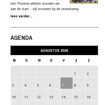
tien Phoenix-atleten stonden we
aan de start – vijf vrouwen bij de zevenkamp,
lees verder...
AGENDA
AUGUSTUS 2026
M
D
W
D
V
Z
Z
1
2
3
4
5
6
7
8
9
10
11
12
13
14
15
16