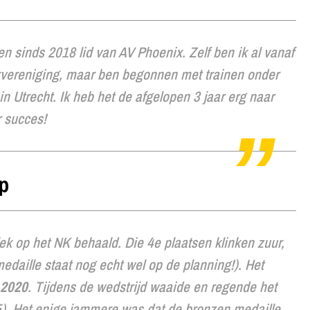
 en sinds 2018 lid van AV Phoenix. Zelf ben ik al vanaf
iekvereniging, maar ben begonnen met trainen onder
n Utrecht. Ik heb het de afgelopen 3 jaar erg naar
r succes!
p
ek op het NK behaald. Die 4e plaatsen klinken zuur,
medaille staat nog echt wel op de planning!). Het
 2020
. Tijdens de wedstrijd waaide en regende het
7.45). Het enige jammere was dat de bronzen medaille