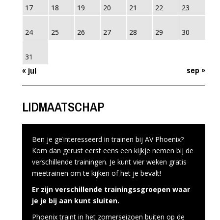
17
18
19
20
21
22
23
24
25
26
27
28
29
30
31
sep »
« jul
LIDMAATSCHAP
Ben je geïnteresseerd in trainen bij AV Phoenix?
Kom dan gerust eerst eens een kijkje nemen bij de
verschillende trainingen. Je kunt vier weken gratis
meetrainen om te kijken of het je bevalt!
Er zijn verschillende trainingssgroepen waar
je je bij aan kunt sluiten.
Phoenix traint in het zomerseizoen buiten op de