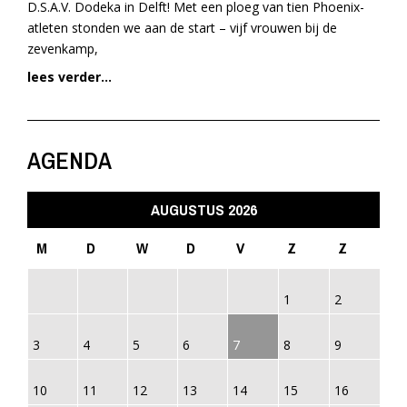
D.S.A.V. Dodeka in Delft! Met een ploeg van tien Phoenix-
atleten stonden we aan de start – vijf vrouwen bij de
zevenkamp,
lees verder...
AGENDA
AUGUSTUS 2026
M
D
W
D
V
Z
Z
1
2
3
4
5
6
7
8
9
10
11
12
13
14
15
16