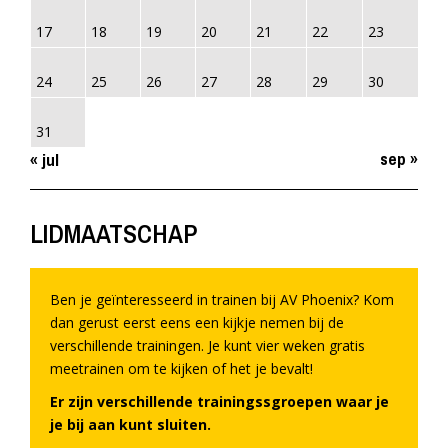
17
18
19
20
21
22
23
24
25
26
27
28
29
30
31
sep »
« jul
LIDMAATSCHAP
Ben je geïnteresseerd in trainen bij AV Phoenix? Kom
dan gerust eerst eens een kijkje nemen bij de
verschillende trainingen. Je kunt vier weken gratis
meetrainen om te kijken of het je bevalt!
Er zijn verschillende trainingssgroepen waar je
je bij aan kunt sluiten.