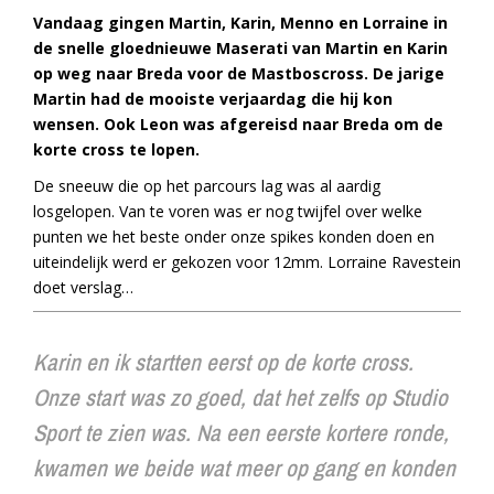
Vandaag gingen Martin, Karin, Menno en Lorraine in
de snelle gloednieuwe Maserati van Martin en Karin
op weg naar Breda voor de Mastboscross. De jarige
Martin had de mooiste verjaardag die hij kon
wensen. Ook Leon was afgereisd naar Breda om de
korte cross te lopen.
De sneeuw die op het parcours lag was al aardig
losgelopen. Van te voren was er nog twijfel over welke
punten we het beste onder onze spikes konden doen en
uiteindelijk werd er gekozen voor 12mm. Lorraine Ravestein
doet verslag…
Karin en ik startten eerst op de korte cross.
Onze start was zo goed, dat het zelfs op Studio
Sport te zien was. Na een eerste kortere ronde,
kwamen we beide wat meer op gang en konden