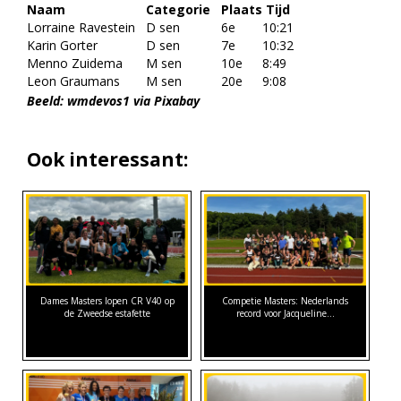
Naam
Categorie
Plaats
Tijd
Lorraine Ravestein
D sen
6e
10:21
Karin Gorter
D sen
7e
10:32
Menno Zuidema
M sen
10e
8:49
Leon Graumans
M sen
20e
9:08
Beeld: wmdevos1 via Pixabay
Ook interessant:
Dames Masters lopen CR V40 op
Competie Masters: Nederlands
de Zweedse estafette
record voor Jacqueline…