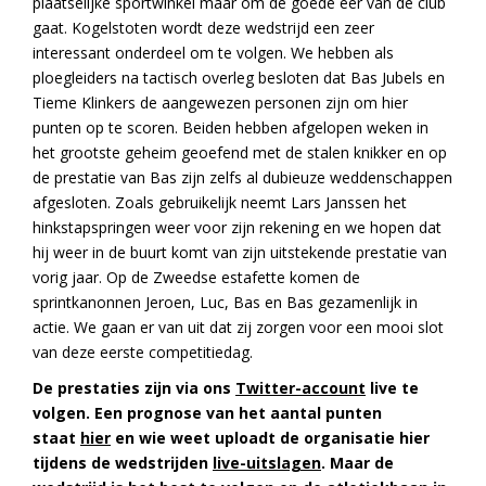
plaatselijke sportwinkel maar om de goede eer van de club
gaat. Kogelstoten wordt deze wedstrijd een zeer
interessant onderdeel om te volgen. We hebben als
ploegleiders na tactisch overleg besloten dat Bas Jubels en
Tieme Klinkers de aangewezen personen zijn om hier
punten op te scoren. Beiden hebben afgelopen weken in
het grootste geheim geoefend met de stalen knikker en op
de prestatie van Bas zijn zelfs al dubieuze weddenschappen
afgesloten. Zoals gebruikelijk neemt Lars Janssen het
hinkstapspringen weer voor zijn rekening en we hopen dat
hij weer in de buurt komt van zijn uitstekende prestatie van
vorig jaar. Op de Zweedse estafette komen de
sprintkanonnen Jeroen, Luc, Bas en Bas gezamenlijk in
actie. We gaan er van uit dat zij zorgen voor een mooi slot
van deze eerste competitiedag.
De prestaties zijn via ons
Twitter-account
live te
volgen. Een prognose van het aantal punten
staat
hier
en wie weet uploadt de organisatie hier
tijdens de wedstrijden
live-uitslagen
. Maar de