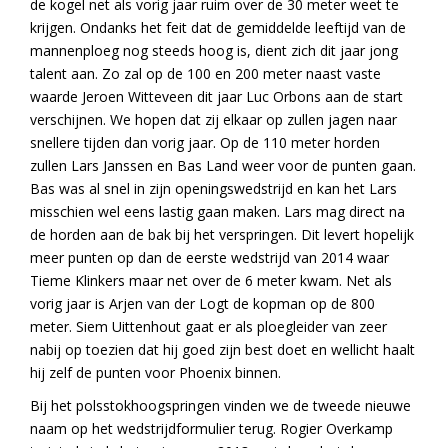
de kogel net als vorig jaar ruim over de 30 meter weet te
krijgen. Ondanks het feit dat de gemiddelde leeftijd van de
mannenploeg nog steeds hoog is, dient zich dit jaar jong
talent aan. Zo zal op de 100 en 200 meter naast vaste
waarde Jeroen Witteveen dit jaar Luc Orbons aan de start
verschijnen. We hopen dat zij elkaar op zullen jagen naar
snellere tijden dan vorig jaar. Op de 110 meter horden
zullen Lars Janssen en Bas Land weer voor de punten gaan.
Bas was al snel in zijn openingswedstrijd en kan het Lars
misschien wel eens lastig gaan maken. Lars mag direct na
de horden aan de bak bij het verspringen. Dit levert hopelijk
meer punten op dan de eerste wedstrijd van 2014 waar
Tieme Klinkers maar net over de 6 meter kwam. Net als
vorig jaar is Arjen van der Logt de kopman op de 800
meter. Siem Uittenhout gaat er als ploegleider van zeer
nabij op toezien dat hij goed zijn best doet en wellicht haalt
hij zelf de punten voor Phoenix binnen.
Bij het polsstokhoogspringen vinden we de tweede nieuwe
naam op het wedstrijdformulier terug. Rogier Overkamp