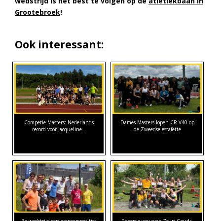
wedstrijd is het best te volgen op de
atletiekbaan in
Grootebroek
!
Ook interessant:
Competie Masters: Nederlands
Dames Masters lopen CR V40 op
record voor Jacqueline…
de Zweedse estafette
3e wedstrijd seniorencompetitie:
Phoenix-vrouwen 7e in Gouda,