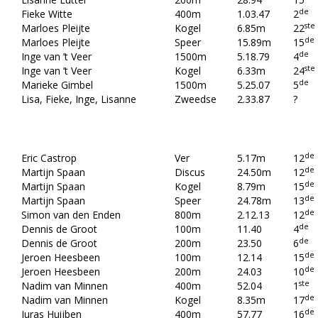
de
Fieke Witte
400m
1.03.47
2
ste
Marloes Pleijte
Kogel
6.85m
22
de
Marloes Pleijte
Speer
15.89m
15
de
Inge van ’t Veer
1500m
5.18.79
4
ste
Inge van ’t Veer
Kogel
6.33m
24
de
Marieke Gimbel
1500m
5.25.07
5
Lisa, Fieke, Inge, Lisanne
Zweedse
2.33.87
?
de
Eric Castrop
Ver
5.17m
12
de
Martijn Spaan
Discus
24.50m
12
de
Martijn Spaan
Kogel
8.79m
15
de
Martijn Spaan
Speer
24.78m
13
de
Simon van den Enden
800m
2.12.13
12
de
Dennis de Groot
100m
11.40
4
de
Dennis de Groot
200m
23.50
6
de
Jeroen Heesbeen
100m
12.14
15
de
Jeroen Heesbeen
200m
24.03
10
ste
Nadim van Minnen
400m
52.04
1
de
Nadim van Minnen
Kogel
8.35m
17
de
Juras Huijben
400m
57.77
16