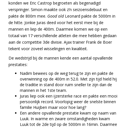
konden we Eric Castrop begroeten als begenadigd
verspringer. Simon maakte ook z’n seizoensdebuut en
pakte de 800m mee.
Good old
Leonard pakte de 5000m in
de hitte. Jonkie Juras deed voor het eerst mee bij de
mannen en liep de 400m. Daarmee komen we op een
totaal van 17 verschillende atleten die mee hebben gedaan
aan de competitie 3de divisie. Ajax trainer Frank de Boer
tekent voor zoveel wisselingen en kwaliteit.
De wedstrijd bij de mannen kende een aantal opvallende
prestaties:
Nadim bewees op de weg terug te zijn en pakte de
overwinning op de 400m in 52.0. Met zijn tijd hield hij
de traditie in stand door ruim sneller te zijn dan de
mannen in het 1ste team.
Juras liep ook een ijzersterke race en pakte een mooi
persoonlijk record. Voorlopig weer de snelste binnen
familie Huijben maar voor hoe lang?
Een andere opvallende prestatie kwam op naam van
Luuk. In warme en zware omstandigheden kwam
Luuk tot de 2de tijd op de 5000m in 16min. Daarmee