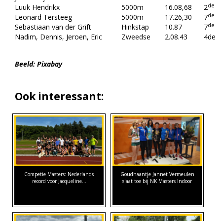
de
Luuk Hendrikx
5000m
16.08,68
2
de
Leonard Tersteeg
5000m
17.26,30
7
de
Sebastiaan van der Grift
Hinkstap
10.87
7
Nadim, Dennis, Jeroen, Eric
Zweedse
2.08.43
4de
Beeld: Pixabay
Ook interessant:
Competie Masters: Nederlands
Goudhaantje Jannet Vermeulen
record voor Jacqueline…
slaat toe bij NK Masters Indoor