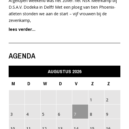
Afgelopen weekend was het zover: het NSK Meerkamp bij
D.S.A.V. Dodeka in Delft! Met een ploeg van tien Phoenix-
atleten stonden we aan de start – vijf vrouwen bij de
zevenkamp,
lees verder...
AGENDA
AUGUSTUS 2026
M
D
W
D
V
Z
Z
1
2
3
4
5
6
7
8
9
10
11
12
13
14
15
16