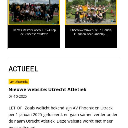
Dames Masters lopen CR V40 op
Phoenix-vrouwen 7e in Gouda,
de Zweedse estafette
klimmen naar landelijk…
ACTUEEL
av phoenix
Nieuwe website: Utrecht Atletiek
07-10-2025
LET OP: Zoals wellicht bekend zijn AV Phoenix en Utrack
per 1 januari 2025 gefuseerd, en gaan samen verder onder
de naam Utrecht Atletiek. Deze website wordt niet meer
geactualiseerd