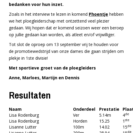
bedanken voor hun inzet.
Zoals in het interview te lezen in komend
Phoentje
hebben
we het ploegleiderschap met ontzettend veel plezier
gedaan. Wij hopen dat er komend seizoen weer een beroep
op jullie gedaan kan worden, als atleet en/of vrijwilliger.
Tot slot de oproep om 13 september vrij te houden voor
de promotiewedstrijd van onze dames die gaan strijden om
plekje in 1ste divisie!
Met sportieve groet van de ploegleiders
Anne, Marloes, Martijn en Dennis
Resultaten
Naam
Onderdeel
Prestatie
Plaa
de
Lisa Rodenburg
Ver
5.14m
4
ste
Lisa Rodenburg
Horden
15.25
1
de
Lisanne Lutter
100m
14.02
15
de
Lisanne Lutter
200m
28.94
15