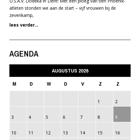
D.S.A.V. Dodeka in Delft! Met een ploeg van tien Phoenix-
atleten stonden we aan de start – vijf vrouwen bij de
zevenkamp,
lees verder...
AGENDA
AUGUSTUS 2026
M
D
W
D
V
Z
Z
1
2
3
4
5
6
7
8
9
10
11
12
13
14
15
16