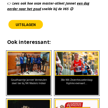
👉
Lees ook hoe onze master-atleet Jannet
een dag
eerder naar het goud
snelde bij de V65 😉
UITSLAGEN
Ook interessant:
Goudhaantje Jannet Vermeulen
38e NN Zevenheuvelenloop:
slaat toe bij NK Masters Indoor
Kiplimo evenaart…