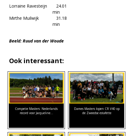
Lorraine Ravesteijn
24.01
min
Mirthe Muilwijk
31.18
min
Beeld: Ruud van der Woude
Ook interessant:
Competie Masters: Nederlands
Dames Masters lopen CR V40 op
record voor Jacqueline…
de Zweedse estafette