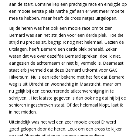
aan de start. Lorraine liep een prachtige race en eindigde op
een mooie eerste plek! Mirthe gaf aan er wat meer moeite
mee te hebben, maar heeft de cross netjes uitgelopen.
Bij de heren was het ook een mooie race om te zien.
Bernard was aan het strijden voor een derde plek. Hoe die
strijd nu precies zit, begrijp ik nog niet helemaal. Gezien de
uitslagen, heeft Bernard een derde plek behaald. Zeker
weten dat we over dezelfde Bernard spreken, doe ik niet,
aangezien de achternaam er niet bij vermeld is. Daarnaast
staat erbij vermeld dat deze Bernard uitkomt voor GAC
Hilversum. Nu is een ieder bekend met het feit dat Bernard
weg is uit Utrecht en woonachtig in Maastricht, maar om
nu gelijk bij een concurrerende atletenvereniging in te
schrijven… Het laatste gegeven is dan ook nog dat hij bij de
senioren ingeschreven staat. Of dat helemaal klopt, laat ik
in het midden.
Uiteindelijk was het wel een zeer mooie cross! Er werd
goed gelopen door de heren. Leuk om een cross te kijken
en veel Phoenix-atleten te kunnen aanmoedigen.