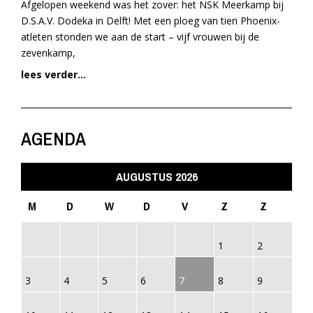
Afgelopen weekend was het zover: het NSK Meerkamp bij
D.S.A.V. Dodeka in Delft! Met een ploeg van tien Phoenix-
atleten stonden we aan de start – vijf vrouwen bij de
zevenkamp,
lees verder...
AGENDA
AUGUSTUS 2026
M
D
W
D
V
Z
Z
1
2
3
4
5
6
7
8
9