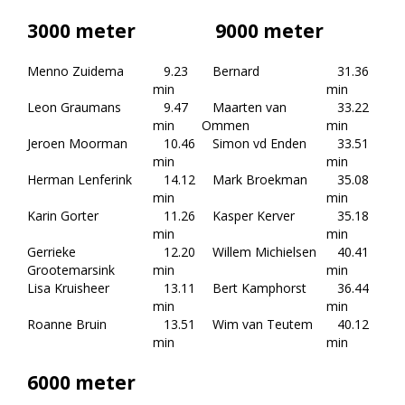
3000 meter
9000 meter
Menno Zuidema
9.23
Bernard
31.36
min
min
Leon Graumans
9.47
Maarten van
33.22
min
Ommen
min
Jeroen Moorman
10.46
Simon vd Enden
33.51
min
min
Herman Lenferink
14.12
Mark Broekman
35.08
min
min
Karin Gorter
11.26
Kasper Kerver
35.18
min
min
Gerrieke
12.20
Willem Michielsen
40.41
Grootemarsink
min
min
Lisa Kruisheer
13.11
Bert Kamphorst
36.44
min
min
Roanne Bruin
13.51
Wim van Teutem
40.12
min
min
6000 meter