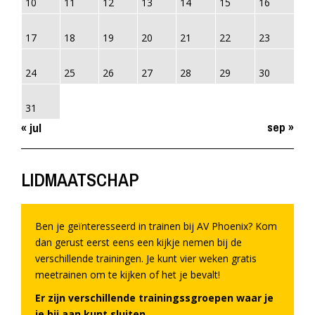
10
11
12
13
14
15
16
17
18
19
20
21
22
23
24
25
26
27
28
29
30
31
sep »
« jul
LIDMAATSCHAP
Ben je geïnteresseerd in trainen bij AV Phoenix? Kom
dan gerust eerst eens een kijkje nemen bij de
verschillende trainingen. Je kunt vier weken gratis
meetrainen om te kijken of het je bevalt!
Er zijn verschillende trainingssgroepen waar je
je bij aan kunt sluiten.