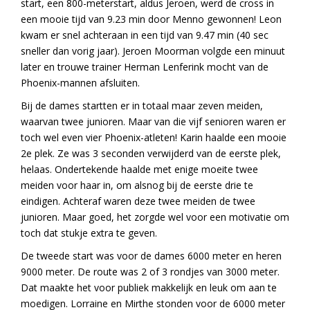
start, een 800-meterstart, aldus Jeroen, werd de cross in
een mooie tijd van 9.23 min door Menno gewonnen! Leon
kwam er snel achteraan in een tijd van 9.47 min (40 sec
sneller dan vorig jaar). Jeroen Moorman volgde een minuut
later en trouwe trainer Herman Lenferink mocht van de
Phoenix-mannen afsluiten.
Bij de dames startten er in totaal maar zeven meiden,
waarvan twee junioren. Maar van die vijf senioren waren er
toch wel even vier Phoenix-atleten! Karin haalde een mooie
2e plek. Ze was 3 seconden verwijderd van de eerste plek,
helaas. Ondertekende haalde met enige moeite twee
meiden voor haar in, om alsnog bij de eerste drie te
eindigen. Achteraf waren deze twee meiden de twee
junioren. Maar goed, het zorgde wel voor een motivatie om
toch dat stukje extra te geven.
De tweede start was voor de dames 6000 meter en heren
9000 meter. De route was 2 of 3 rondjes van 3000 meter.
Dat maakte het voor publiek makkelijk en leuk om aan te
moedigen. Lorraine en Mirthe stonden voor de 6000 meter