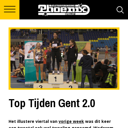
Top Tijden Gent 2.0
Het illustere viertal van
vorige week
was dit keer
een tweetal ook wel tweeling genoemd. Wederom