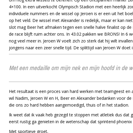
4×100. In een uitverkocht Olympisch Stadion met een heerlijk zonn
individuele nummers en de wissel op Jeroen is er een uit het boekj
op het veld. De wissel met Alexander is redelijk, maar er kan nie
slot mag Beer het afmaken tegen een snelle halve finalist op d
de race blijft ruim achter ons. In 43.02 pakken we BRONS! In 6 
nog veel meer in. Jeroen W voelt zich zo sterk dat hij wilt inva
jongens naar een zeer snelle tijd. De splittijd van Jeroen W doet 
Met een medaille om mijn nek en mijn hoofd in de wolk
Het resultaat is een proces van hard werken met teamgeest en ac
wil Nadim, Jeroen W en H, Beer en Alexander bedanken voor de 
die ons zo hard hebben aangemoedigd, thuis of in het stadion.
Ik weet dat ik vaak heb gezegd te stoppen met atletiek dus dat g
eerst rustig ga genieten in de wetenschap dat sprintend phoenix
Met sportieve groet,