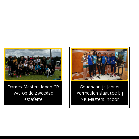
Dames Masters lopen CR
Goudhaantje Jannet
V40 op de Zweedse
Vermeulen slaat toe bij
estafette
NK Masters Indoor