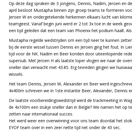
Op deze dag spraken de 3 jongens, Dennis, Nadim, Jeroen en de
april besloot Mustapha binnen zijn groep teams te formeren v
Jeroen W en ondergetekende herkennen elkaars lucht van kilometer
teamgeest. Vanaf begin juni werd er 2 tot 3x toe in de week geo
een tijd geleden dat een team van Phoenix het podium haalt. Als
Mustapha regelde wedstrijden om een tijd neer te kunnen zette
bij de eerste wissel tussen Dennis en Jeroen ging het fout. In Li
tijd voor de NK. Nadim en Beer konden door uiteenlopende red
supersub. Met Jeroen H als laatste loper vlogen we naar de over
sneller dan verwacht met 43.85. Erg tevreden gingen we huiswaar
wissels.
Het team Dennis, Jeroen W, Alexander en Beer werd ingeschrev
4x400m schreven we in 1ste instantie Beer, Alexander, Dennis e
De laatste voorbereidingswedstrijd werd de trackmeeting in Wag
de 4x100m een stukje sneller dan in België? We namen het op t
zetten naar internationaal succes.
Het werd weer een overwinning voor ons team doordat het stokj
EYOF team over in een zeer nette tijd net onder de 43 sec.