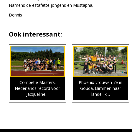
Namens de estafette jongens en Mustapha,
Dennis
Ook interessant:
Competie Masters:
Phoenix-vrouwen 7e in
Nederlands record voor
Gouda, klimmen naar
Jacqueline…
landelijk…