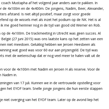
 coach Mustapha af het volgend jaar anders aan te pakken. In
oor de 4x100m en de 4x400m. De jongens, Nadim, Beer, Alexander,
s afstand. Is niet altijd positief, maar zorgt voor goede
efend op de wissels met als inzet het podium op de NK. Het is al
 ik me goed herinner nog in de tijd van good old Werner en Rob.
n op de 4x100m. De trackmeeting in Utrecht was geen succes. Al
er België (27 juni 2015) was ons laatste kans op het zetten van een
enen niet meedoen. Gelukkig hebben we Jeroen Heesbeen als
winning wat goed was voor 60 eur aan prijzengeld. De tijd was
ts met de wetenschap dat er nog veel meer te halen valt uit de
en voor de 4x100m met Nadim en Jeroen H als reserve. Voor de
n Nadim in.
eningen van 17 juli. Kunnen we in de vertrouwde opstelling voor
egen het EYOF team. Snelle jonge jongens die hun eerste stappen
e niet overging van het EYOF team. Later op de avond liep het