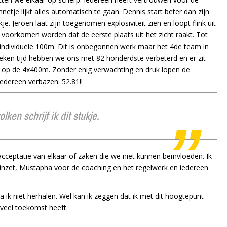
etje lijkt alles automatisch te gaan. Dennis start beter dan zijn
e. Jeroen laat zijn toegenomen explosiviteit zien en loopt flink uit
t voorkomen worden dat de eerste plaats uit het zicht raakt. Tot
e individuele 100m. Dit is onbegonnen werk maar het 4de team in
weken tijd hebben we ons met 82 honderdste verbeterd en er zit
llen op de 4x400m. Zonder enig verwachting en druk lopen de
iedereen verbazen: 52.81!!
en schrijf ik dit stukje.
ceptatie van elkaar of zaken die we niet kunnen beïnvloeden. Ik
inzet, Mustapha voor de coaching en het regelwerk en iedereen
a ik niet herhalen. Wel kan ik zeggen dat ik met dit hoogtepunt
 veel toekomst heeft.