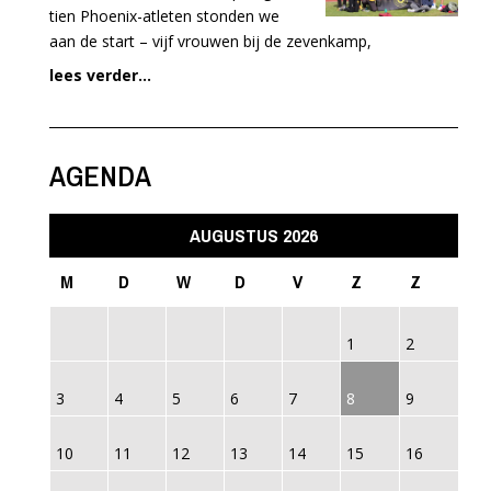
tien Phoenix-atleten stonden we
aan de start – vijf vrouwen bij de zevenkamp,
lees verder...
AGENDA
AUGUSTUS 2026
M
D
W
D
V
Z
Z
1
2
3
4
5
6
7
8
9
10
11
12
13
14
15
16