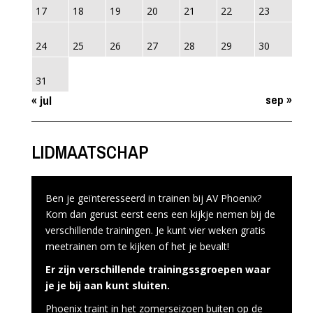
17
18
19
20
21
22
23
24
25
26
27
28
29
30
31
sep »
« jul
LIDMAATSCHAP
Ben je geïnteresseerd in trainen bij AV Phoenix?
Kom dan gerust eerst eens een kijkje nemen bij de
verschillende trainingen. Je kunt vier weken gratis
meetrainen om te kijken of het je bevalt!
Er zijn verschillende trainingssgroepen waar
je je bij aan kunt sluiten.
Phoenix traint in het zomerseizoen buiten op de