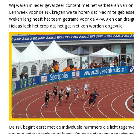
Wij waren in ieder geval zeer content met het verbeteren van onz
Een week voor de NK kregen we te horen dat Nadim te gebless
Weken lang heeft het team getraind voor de 4×400 en dan dreigt
Helaas leek het erop dat het gat niet kon worden opgevuld.
De NK begint eerst met de individuele nummers die licht tegenval
om nog extra wissels te oefenen. Op een ontspannen manier zet