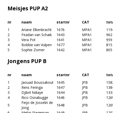
Meisjes PUP A2
nr
naam
startnr
CAT
tot
1
Ariane Elkenbracht
1676
MPA1
119
2
Feadan van Schaik
1643
MPA1
962
3
Vera Pot
1641
MPA1
959
4
Bobbie van Vulpen
1677
MPA1
815
5
Sophie Zomer
1642
MPA1
805
Jongens PUP B
nr
naam
startnr
CAT
tot
1
Jaouad Boussakout
1645
JPB
158
2
Rens Feringa
1647
JPB
138
3
Djibril Ndiaye
1644
JPB
133
4
Rico Osnabugge
1646
JPB
126
Feijo de Josselin de
5
1648
JPB
126
Jong
6
Melijn Stegeman
1649
JPB
120