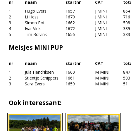
nr
naam
startnr
CAT
tot
1
Hugo Evers
1657
J MINI
864
2
Li Hess
1670
J MINI
716
3
Simon Pot
1662
J MINI
508
4
Ivar Vink
1672
J MINI
389
5
Tim Rolvink
1656
J MINI
383
Meisjes MINI PUP
nr
naam
startnr
CAT
tot
1
Jula Hendriksen
1660
M MINI
847
2
Stientje Schippers
1661
M MINI
583
3
Sara Evers
1659
M MINI
51
Ook interessant: