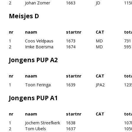
2
Johan Zomer
1663
JD
115
Meisjes D
nr
naam
startnr
CAT
tot
1
Coos Veldpaus
1673
MD
731
2
Imke Boersma
1674
MD
595
Jongens PUP A2
nr
naam
startnr
CAT
tot
1
Toon Feringa
1639
JPA2
123
Jongens PUP A1
nr
naam
startnr
CAT
tot
1
Jochem Streefkerk
1638
107
2
Tom Ubels
1637
105