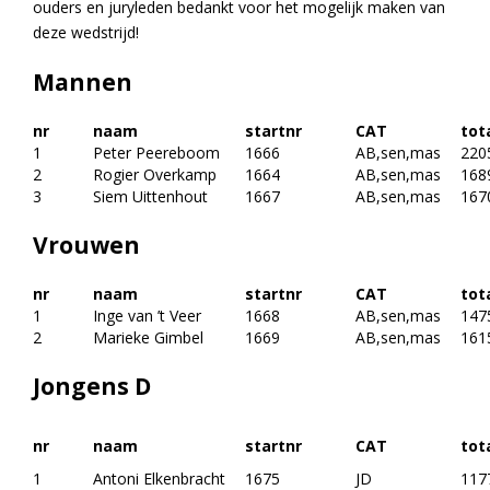
ouders en juryleden bedankt voor het mogelijk maken van
deze wedstrijd!
Mannen
nr
naam
startnr
CAT
tot
1
Peter Peereboom
1666
AB,sen,mas
220
2
Rogier Overkamp
1664
AB,sen,mas
168
3
Siem Uittenhout
1667
AB,sen,mas
167
Vrouwen
nr
naam
startnr
CAT
tot
1
Inge van ’t Veer
1668
AB,sen,mas
147
2
Marieke Gimbel
1669
AB,sen,mas
161
Jongens D
nr
naam
startnr
CAT
tot
1
Antoni Elkenbracht
1675
JD
117