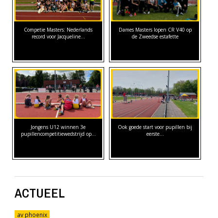
Competie Masters: Nederlands
Dames Masters lopen CR V40 op
record voor Jacqueline…
de Zweedse estafette
Jongens U12 winnen 3e
Ook goede start voor pupillen bij
pupillencompetitiewedstrijd op…
eerste…
ACTUEEL
av phoenix