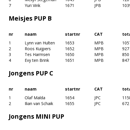
7
Yuri Vink
1671
JPB
103
Meisjes PUP B
nr
naam
startnr
CAT
tot
1
Lynn van Hulten
1653
MPB
105
2
Roos Kuijpers
1652
MPB
927
3
Tes Harmsen
1650
MPB
850
4
Evy ten Brink
1651
MPB
847
Jongens PUP C
nr
naam
startnr
CAT
tot
1
Olaf Malda
1654
JPC
115
2
Ilian van Schaik
1655
JPC
672
Jongens MINI PUP