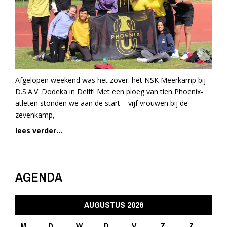
Afgelopen weekend was het zover: het NSK Meerkamp bij
D.S.A.V. Dodeka in Delft! Met een ploeg van tien Phoenix-
atleten stonden we aan de start – vijf vrouwen bij de
zevenkamp,
lees verder...
AGENDA
AUGUSTUS 2026
M
D
W
D
V
Z
Z