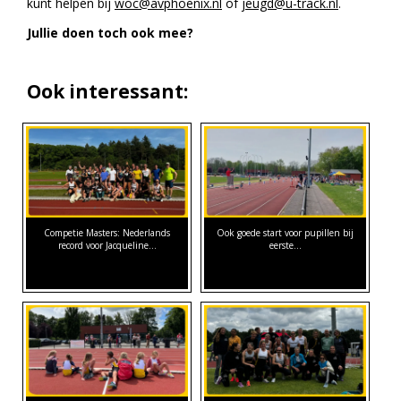
kunt helpen bij
woc@avphoenix.nl
of
jeugd@u-track.nl
.
Jullie doen toch ook mee?
Ook interessant:
Competie Masters: Nederlands
Ook goede start voor pupillen bij
record voor Jacqueline…
eerste…