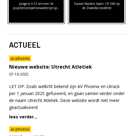
Jongens U12 winnen 3e
Dames Masters lopen CR V40 op
pupillencompetitiewedstrijd op…
de Zweedse estafette
ACTUEEL
av phoenix
Nieuwe website: Utrecht Atletiek
07-10-2025
LET OP: Zoals wellicht bekend zijn AV Phoenix en Utrack
per 1 januari 2025 gefuseerd, en gaan samen verder onder
de naam Utrecht Atletiek. Deze website wordt niet meer
geactualiseerd
lees verder...
av phoenix