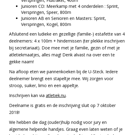
Verspringen, Fluitraket, 400m
Junioren CD: Meerkamp met 4 onderdelen : Sprint,
Verspringen, Speer, 800m
Junioren AB en Senioren en Masters: Sprint,
Verspringen, Kogel, 800m
Afsluitend een ludieke en gezellige (familie-) estafette van 4
deelnemers: 4 x 100m + hindernissen (ter plekke inschrijven
bij secretariaat). Doe mee met je familie, gezin of met je
atletiekmaatjes, alles mag! Denk alvast na over een te
gekke naam!
Na afloop eten we pannenkoeken bij de U-Steck. Iedere
deelnemer brengt een stapeltje mee. Wij zorgen voor
stroop, suiker, limo en een appeltje.
Inschrijven kan via
atletiek.nu
.
Deelname is gratis en de inschrijving sluit op 7 oktober
2018!
We hebben die dag (ouder)hulp nodig voor jury en
algemene helpende handjes. Graag even laten weten of je