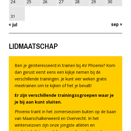
24
25
26
27
28
29
30
31
sep »
« jul
LIDMAATSCHAP
Ben je geïnteresseerd in trainen bij AV Phoenix? Kom
dan gerust eerst eens een kijkje nemen bij de
verschillende trainingen. Je kunt vier weken gratis
meetrainen om te kijken of het je bevalt!
Er zijn verschillende trainingssgroepen waar je
je bij aan kunt sluiten.
Phoenix traint in het zomerseizoen buiten op de baan
van Maarschalkerweerd en Overvecht. In het
winterseizoen zijn onze jongste atleten en