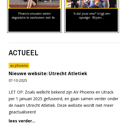
Phoenix-vrouwen weten
'Is dat jouw oma?' krijgt een
degradatie te voorkomen met 4e…
opvolger: 'Blijven…
ACTUEEL
av phoenix
Nieuwe website: Utrecht Atletiek
07-10-2025
LET OP: Zoals wellicht bekend zijn AV Phoenix en Utrack
per 1 januari 2025 gefuseerd, en gaan samen verder onder
de naam Utrecht Atletiek. Deze website wordt niet meer
geactualiseerd
lees verder...