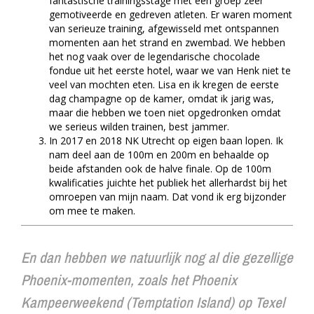
fantastische trainingsstage met een groep zeer
gemotiveerde en gedreven atleten. Er waren moment
van serieuze training, afgewisseld met ontspannen
momenten aan het strand en zwembad. We hebben
het nog vaak over de legendarische chocolade
fondue uit het eerste hotel, waar we van Henk niet te
veel van mochten eten. Lisa en ik kregen de eerste
dag champagne op de kamer, omdat ik jarig was,
maar die hebben we toen niet opgedronken omdat
we serieus wilden trainen, best jammer.
In 2017 en 2018 NK Utrecht op eigen baan lopen. Ik
nam deel aan de 100m en 200m en behaalde op
beide afstanden ook de halve finale. Op de 100m
kwalificaties juichte het publiek het allerhardst bij het
omroepen van mijn naam. Dat vond ik erg bijzonder
om mee te maken.
En dan hebben we natuurlijk nog al die gezellige
Phoenix-momenten, zoals het Phoenix
Kampeerweekend (Temptation Island) op Texel