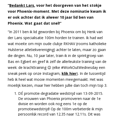
“
Bedankt Lars
, voor het doorgeven van het stokje
voor Phoenix-moment. Met deze nominatie kwam ik
er ook achter dat ik alweer 10 jaar lid ben van
Phoenix. Wat gaat dat snel!”
“In 2011 ben ik lid geworden bij Phoenix om bij Henk van
der Lans specialisatie 100m horden te trainen. Ik had wel
wat moeite om mijn oude clubje RKHAV (rooms katholieke
Hulsterse atletiekvereniging) achter te laten, maar zo gaan
die dingen. Nu, 10 jaar later, train ik in de sprintgroep van
Bas en Egbert en geef ik zelf de allerleukste training van de
week: de krachttraining 😉 (elke #WorkOutWednesday een
sneak peek op onze Instagram,
klik hier
). In de tussentijd
heb ik heel wat mooie momenten meegemaakt. Het was
moeilijk kiezen, maar hier hebben jullie dan toch mijn top 3.
DÉ promotie-degradatie wedstrijd van 13-09-2015.
De vrouwen van Phoenix promoveren naar de 1e
divisie en worden ook nog eens 1e op de
promotiewedstrijd! Op de 100m verbeterde ik mijn
persoonlijk record van 12.35 naar 12.11s. Dit was