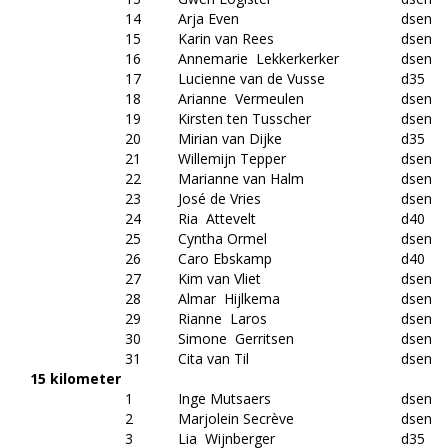
14
Arja Even
dsen
15
Karin van Rees
dsen
16
Annemarie Lekkerkerker
dsen
17
Lucienne van de Vusse
d35
18
Arianne Vermeulen
dsen
19
Kirsten ten Tusscher
dsen
20
Mirian van Dijke
d35
21
Willemijn Tepper
dsen
22
Marianne van Halm
dsen
23
José de Vries
dsen
24
Ria Attevelt
d40
25
Cyntha Ormel
dsen
26
Caro Ebskamp
d40
27
Kim van Vliet
dsen
28
Almar Hijlkema
dsen
29
Rianne Laros
dsen
30
Simone Gerritsen
dsen
31
Cita van Til
dsen
15 kilometer
1
Inge Mutsaers
dsen
2
Marjolein Secrève
dsen
3
Lia Wijnberger
d35