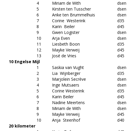
4
Miriam de With
dsen
5
Kirsten ten Tusscher
dsen
6
Anke ten Brummelhuis
dsen
7
Corine Westerink
d35
8
Karin Beiler
d45
9
Gwen Logister
dsen
10
Arja Even
dsen
11
Liesbeth Boon
d35
12
Mayke Verweij
d45
13
José de Vries
d45
10 Engelse Mijl
1
Saskia van Vught
dsen
2
Lia Wijnberger
d35
3
Marjolein Secrève
dsen
4
Inge Mutsaers
dsen
5
Corine Westerink
d35
6
Karin Beiler
d45
7
Nadine Meertens
dsen
8
Miriam de With
dsen
9
Mayke Verweij
d45
10
Anja Steenhof
d40
20 kilometer