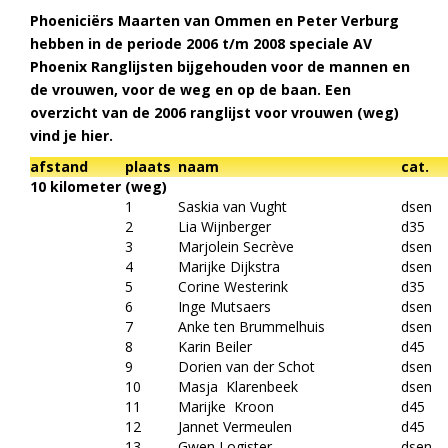
Phoeniciërs Maarten van Ommen en Peter Verburg
hebben in de periode 2006 t/m 2008 speciale AV
Phoenix Ranglijsten bijgehouden voor de mannen en
de vrouwen, voor de weg en op de baan. Een
overzicht van de 2006 ranglijst voor vrouwen (weg)
vind je hier.
afstand
plaats
naam
cat.
10 kilometer (weg)
1
Saskia van Vught
dsen
2
Lia Wijnberger
d35
3
Marjolein Secrève
dsen
4
Marijke Dijkstra
dsen
5
Corine Westerink
d35
6
Inge Mutsaers
dsen
7
Anke ten Brummelhuis
dsen
8
Karin Beiler
d45
9
Dorien van der Schot
dsen
10
Masja Klarenbeek
dsen
11
Marijke Kroon
d45
12
Jannet Vermeulen
d45
13
Gwen Logister
dsen