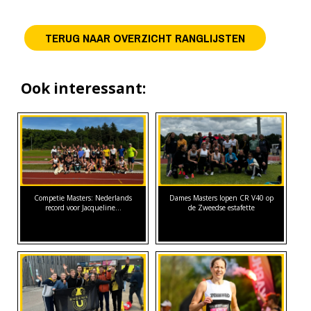
TERUG NAAR OVERZICHT RANGLIJSTEN
Ook interessant:
Competie Masters: Nederlands
Dames Masters lopen CR V40 op
record voor Jacqueline…
de Zweedse estafette