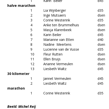
1
Karin Beiler
d45
halve marathon
1
Lia Wijnberger
d35
2
Inge Mutsaers
dsen
3
Corine Westerink
d35
4
Anke ten Brummelhuis
dsen
5
Masja Klarenbeek
dsen
6
Karin Beiler
d45
7
Marianne van Etten
d40
8
Nadine Meertens
dsen
9
Lucienne van de Vusse
d35
10
Fleur Rutten
dsen
11
Ellen Bruijs
dsen
12
Arianne Vermeulen
dsen
13
Liesbeth Waltz
d45
30 kilometer
1
Jannet Vermeulen
d45
2
Liesbeth Waltz
d45
marathon
1
Corine Westerink
d35
Beeld: Michel Reij