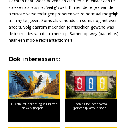
klachten hebt. Wees bovendien alert en durf elkaar aan te
spreken als iets niet ‘veilig’ voelt. Binnen de regels van de
nieuwste versoepelingen
proberen we zo normaal mogelijk
training te geven. Soms als vanouds en soms nog net even
anders. Volg daarom meer dan je misschien gewend was
de instructies van de trainers op. Samen op weg (baan/bos)
naar een mooie recreantenzomer!
Ook interessant:
Fusietraject: oprichting stuurgroep
Toegang tot Ledenportaal
en werkgroepen,…
(persoonlijk account) van…