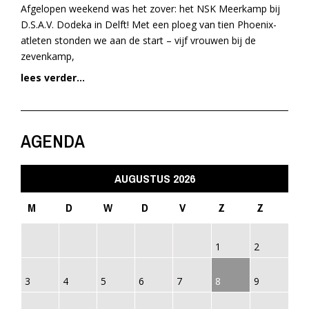
Afgelopen weekend was het zover: het NSK Meerkamp bij
D.S.A.V. Dodeka in Delft! Met een ploeg van tien Phoenix-
atleten stonden we aan de start – vijf vrouwen bij de
zevenkamp,
lees verder...
AGENDA
AUGUSTUS 2026
M
D
W
D
V
Z
Z
1
2
3
4
5
6
7
8
9