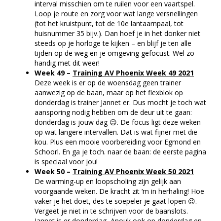
interval misschien om te ruilen voor een vaartspel.
Loop je route en zorg voor wat lange versnellingen
(tot het kruistpunt, tot de 10e lantaarnpaal, tot
huisnummer 35 bijv.). Dan hoef je in het donker niet
steeds op je horloge te kijken – en blijf je ten alle
tijden op de weg en je omgeving gefocust. Wel zo
handig met dit weer!
Week 49 –
Training AV Phoenix Week 49 2021
Deze week is er op de woensdag geen trainer
aanwezig op de baan, maar op het flexblok op
donderdag is trainer Jannet er. Dus mocht je toch wat
aansporing nodig hebben om de deur uit te gaan:
donderdag is jouw dag 😉. De focus ligt deze weken
op wat langere intervallen. Dat is wat fijner met die
kou. Plus een mooie voorbereiding voor Egmond en
Schoorl. En ga je toch. naar de baan: de eerste pagina
is speciaal voor jou!
Week 50 –
Training AV Phoenix Week 50 2021
De warming-up en loopscholing zijn gelijk aan
voorgaande weken. De kracht zit ‘m in herhaling! Hoe
vaker je het doet, des te soepeler je gaat lopen 😉.
Vergeet je niet in te schrijven voor de baanslots.
Jannet is er donderdag, Anouk ook op donderdag en