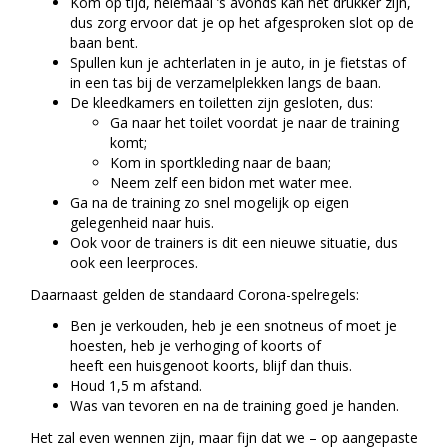
Kom op tijd, helemaal ’s avonds kan het drukker zijn,
dus zorg ervoor dat je op het afgesproken slot op de
baan bent.
Spullen kun je achterlaten in je auto, in je fietstas of
in een tas bij de verzamelplekken langs de baan.
De kleedkamers en toiletten zijn gesloten, dus:
Ga naar het toilet voordat je naar de training
komt;
Kom in sportkleding naar de baan;
Neem zelf een bidon met water mee.
Ga na de training zo snel mogelijk op eigen
gelegenheid naar huis.
Ook voor de trainers is dit een nieuwe situatie, dus
ook een leerproces.
Daarnaast gelden de standaard Corona-spelregels:
Ben je verkouden, heb je een snotneus of moet je
hoesten, heb je verhoging of koorts of
heeft een huisgenoot koorts, blijf dan thuis.
Houd 1,5 m afstand.
Was van tevoren en na de training goed je handen.
Het zal even wennen zijn, maar fijn dat we – op aangepaste