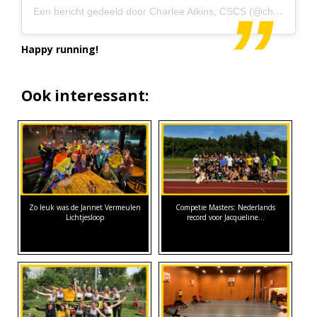
Een bericht gedeeld door Charlee Atkins, CSCS (@charleeatkins)
Happy running!
Ook interessant:
Zo leuk was de Jannet Vermeulen
Competie Masters: Nederlands
Lichtjesloop
record voor Jacqueline…