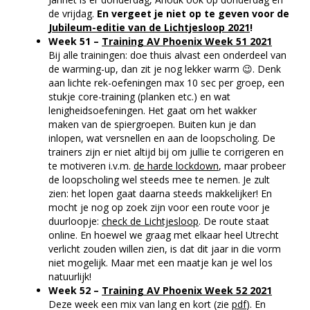
de vrijdag.
En vergeet je niet op te geven voor de
Jubileum-editie van de Lichtjesloop 2021
!
Week 51 –
Training AV Phoenix Week 51 2021
Bij alle trainingen: doe thuis alvast een onderdeel van
de warming-up, dan zit je nog lekker warm 😉. Denk
aan lichte rek-oefeningen max 10 sec per groep, een
stukje core-training (planken etc.) en wat
lenigheidsoefeningen. Het gaat om het wakker
maken van de spiergroepen. Buiten kun je dan
inlopen, wat versnellen en aan de loopscholing. De
trainers zijn er niet altijd bij om jullie te corrigeren en
te motiveren i.v.m.
de harde lockdown
, maar probeer
de loopscholing wel steeds mee te nemen. Je zult
zien: het lopen gaat daarna steeds makkelijker! En
mocht je nog op zoek zijn voor een route voor je
duurloopje:
check de Lichtjesloop
. De route staat
online. En hoewel we graag met elkaar heel Utrecht
verlicht zouden willen zien, is dat dit jaar in die vorm
niet mogelijk. Maar met een maatje kan je wel los
natuurlijk!
Week 52 –
Training AV Phoenix Week 52 2021
Deze week een mix van lang en kort (zie
pdf
). En