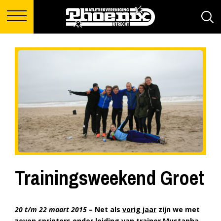
Trainingsweekend Groet
20 t/m 22 maart 2015
– Net als
vorig jaar
zijn we met
zeven sprinters onder leiding van trainer Mustapha