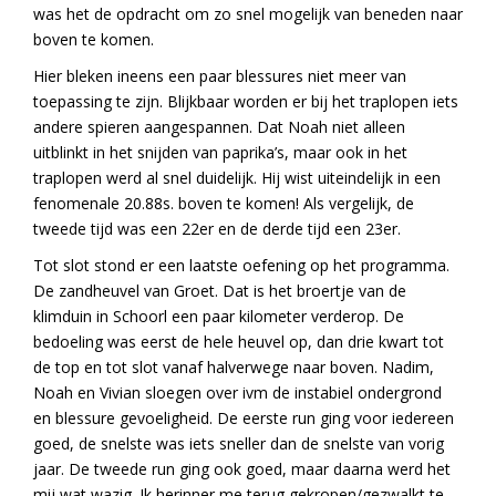
was het de opdracht om zo snel mogelijk van beneden naar
boven te komen.
Hier bleken ineens een paar blessures niet meer van
toepassing te zijn. Blijkbaar worden er bij het traplopen iets
andere spieren aangespannen. Dat Noah niet alleen
uitblinkt in het snijden van paprika’s, maar ook in het
traplopen werd al snel duidelijk. Hij wist uiteindelijk in een
fenomenale 20.88s. boven te komen! Als vergelijk, de
tweede tijd was een 22er en de derde tijd een 23er.
Tot slot stond er een laatste oefening op het programma.
De zandheuvel van Groet. Dat is het broertje van de
klimduin in Schoorl een paar kilometer verderop. De
bedoeling was eerst de hele heuvel op, dan drie kwart tot
de top en tot slot vanaf halverwege naar boven. Nadim,
Noah en Vivian sloegen over ivm de instabiel ondergrond
en blessure gevoeligheid. De eerste run ging voor iedereen
goed, de snelste was iets sneller dan de snelste van vorig
jaar. De tweede run ging ook goed, maar daarna werd het
mij wat wazig. Ik herinner me terug gekropen/gezwalkt te