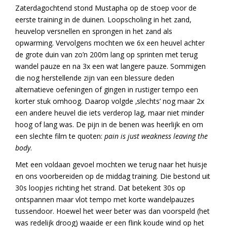
Zaterdagochtend stond Mustapha op de stoep voor de
eerste training in de duinen. Loopscholing in het zand,
heuvelop versnellen en sprongen in het zand als
opwarming. Vervolgens mochten we 6x een heuvel achter
de grote duin van zo’n 200m lang op sprinten met terug
wandel pauze en na 3x een wat langere pauze. Sommigen
die nog herstellende zijn van een blessure deden
alternatieve oefeningen of gingen in rustiger tempo een
korter stuk omhoog. Daarop volgde ‚slechts’ nog maar 2x
een andere heuvel die iets verderop lag, maar niet minder
hoog of lang was. De pijn in de benen was heerlijk en om
een slechte film te quoten:
pain is just weakness leaving the
body
.
Met een voldaan gevoel mochten we terug naar het huisje
en ons voorbereiden op de middag training. Die bestond uit
30s loopjes richting het strand. Dat betekent 30s op
ontspannen maar vlot tempo met korte wandelpauzes
tussendoor. Hoewel het weer beter was dan voorspeld (het
was redelijk droog) waaide er een flink koude wind op het